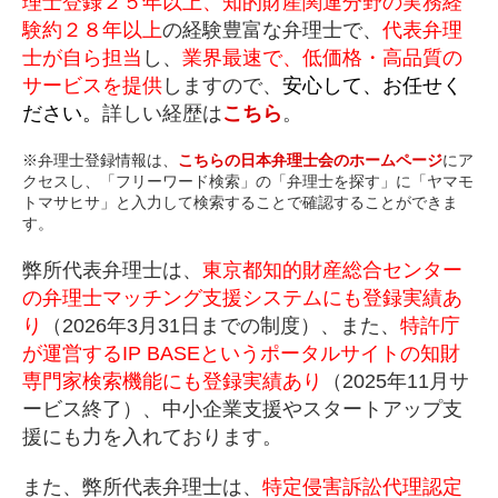
理士登録２５年以上、知的財産関連分野の実務経
験約２８年以上
の経験豊富な弁理士で、
代表弁理
士が自ら担当
し、
業界最速で、低価格・高品質の
サービスを提供
しますので、
安心して、お任せく
ださい。
詳しい経歴は
こちら
。
※弁理士登録情報は、
こちらの日本弁理士会のホームページ
にア
クセスし、「フリーワード検索」の「弁理士を探す」に「ヤマモ
トマサヒサ」と入力して検索することで確認することができま
す。
弊所代表弁理士は、
東京都知的財産総合センター
の弁理士マッチング支援システムにも登録実績あ
り
（2026年3月31日までの制度）、また、
特許庁
が運営するIP BASEというポータルサイトの知財
専門家検索機能にも登録実績あり
（2025年11月サ
ービス終了）、中小企業支援やスタートアップ支
援にも力を入れております。
また、弊所代表弁理士は、
特定侵害訴訟代理認定