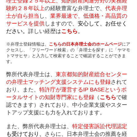
理士登録２５年以上、知的財産関連分野の実務経
験約２８年以上
の経験豊富な弁理士で、
代表弁理
士が自ら担当
し、
業界最速で、低価格・高品質の
サービスを提供
しますので、
安心して、お任せく
ださい。
詳しい経歴は
こちら
。
※弁理士登録情報は、
こちらの日本弁理士会のホームページ
にア
クセスし、「フリーワード検索」の「弁理士を探す」に「ヤマモ
トマサヒサ」と入力して検索することで確認することができま
す。
弊所代表弁理士は、
東京都知的財産総合センター
の弁理士マッチング支援システムにも登録
されて
おり、また、
特許庁が運営するIP BASEというポ
ータルサイトの知財専門家にも登録
（
こちら
で確
認できます）されており、中小企業支援やスター
トアップ支援にも力を入れております。
また、弊所代表弁理士は、
特定侵害訴訟代理認定
も受けており、
さらに、日本弁理士会の推薦を経