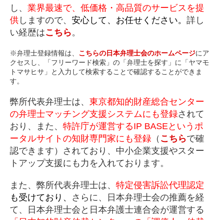
し、
業界最速で、低価格・高品質のサービスを提
供
しますので、
安心して、お任せください。
詳し
い経歴は
こちら
。
※弁理士登録情報は、
こちらの日本弁理士会のホームページ
にア
クセスし、「フリーワード検索」の「弁理士を探す」に「ヤマモ
トマサヒサ」と入力して検索することで確認することができま
す。
弊所代表弁理士は、
東京都知的財産総合センター
の弁理士マッチング支援システムにも登録
されて
おり、また、
特許庁が運営するIP BASEというポ
ータルサイトの知財専門家にも登録
（
こちら
で確
認できます）されており、中小企業支援やスター
トアップ支援にも力を入れております。
また、弊所代表弁理士は、
特定侵害訴訟代理認定
も受けており、
さらに、日本弁理士会の推薦を経
て、日本弁理士会と日本弁護士連合会が運営する